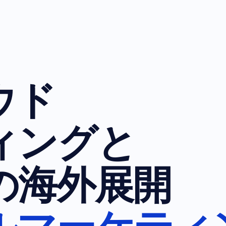
ウド
ィングと
の海外展開